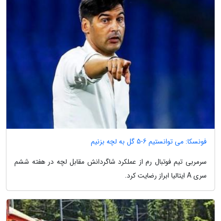
فونسکا: می توانستیم 6-5 گل به لچه بزنیم
سرمربی تیم فوتبال رم از عملکرد شاگردانش مقابل لچه در هفته ششم
سری A ایتالیا ابراز رضایت کرد.