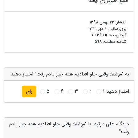
منبع: خبرگزاری ایسنا
انتشار:
22 بهمن 1398
بروزرسانی:
6 مهر 1399
گردآورنده:
ak3fa.ir
شناسه مطلب: 598
به "مونتلا: وقتی جلو افتادیم همه چیز یادم رفت" امتیاز دهید
امتیاز دهید:
1
2
3
4
5
رای
دیدگاه های مرتبط با "مونتلا: وقتی جلو افتادیم همه چیز یادم
رفت"