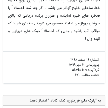
کایاک سواری دریایی راه شگفت انگیز دیگری برای تجربه
خط ساحلی خلیج گواتر می باشد . اگر چه شما احتمالا ً با
صخره های خیره نماینده و هزاران پرنده دریایی که بالای
سرشان پرواز می نمایند مسحور می شوید , مطمئن شوید که
مراقب آب باشید , جایی که احتمالا ً خوک های دریایی و
البته وال !
انتشار:
19 اسفند 1398
بروزرسانی:
6 مهر 1399
گردآورنده:
ak3fa.ir
شناسه مطلب: 671
به "پارک ملی فوریلون، کبک کانادا" امتیاز دهید