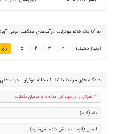
انتشار:
26 تیر 1398
بروزرسانی:
6 مهر 1399
به "با یک خانه موتزارت درآمدهای هنگفت درمی آورند
امتیاز دهید:
1
2
3
4
5
رای
دیدگاه های مرتبط با "با یک خانه موتزارت درآمدهای
* نظرتان را در مورد این مقاله با ما درمیان بگذارید