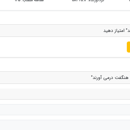
گردآورنده:
ak3fa.ir
شناسه مطلب: 125
" امتیاز دهید
 هنگفت درمی آورند"