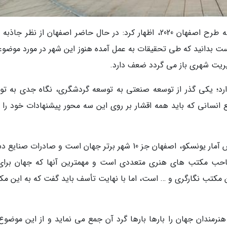
به گزارش خبرنگار خبرنگاران، پیروز ارجمند در جلسه طرح اصفهان 2020، اظهار کرد: در حال حاضر اصفهان از نظر 
ت بدانید که طی تحقیقات به عمل آمده هنوز این شهر در مورد موضوع
یریت شهری باز می گردد ضعف دارد.
فهان 2020 سه محور مهم دارد؛ یکی گذر از توسعه صنعتی به توسعه گردشگری، نگاه جدی به 
 انسانی که باید همه اقشار بر روی این سه محور پیشنهادات خود را ب
مشاور عالی گردشگری اتاق ایران ادامه داد: بر اساس آمار یونسکو، اصفهان جز 10 شهر برتر جهان است و صادرات 
صاحب مکتب های هنری متعددی است و مهمترین آنها که جهان برای
کتب نگارگری و … است، اما با نهایت تأسف باید گفت که به این مک
هنرمندان جهان را بارها بارها گرد آن جمع می نماید و از این موضوع