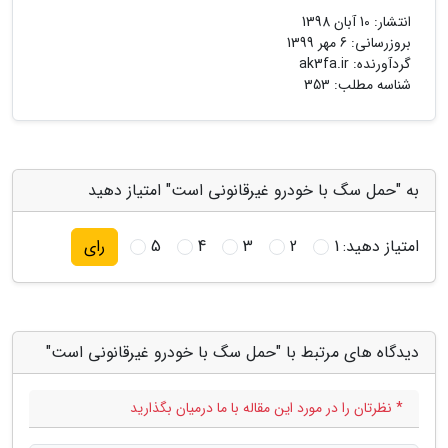
انتشار:
10 آبان 1398
بروزرسانی:
6 مهر 1399
گردآورنده:
ak3fa.ir
شناسه مطلب: 353
به "حمل سگ با خودرو غیرقانونی است" امتیاز دهید
امتیاز دهید:
1
2
3
4
5
رای
دیدگاه های مرتبط با "حمل سگ با خودرو غیرقانونی است"
* نظرتان را در مورد این مقاله با ما درمیان بگذارید