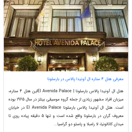
معرفی هتل 4 ستاره ال آونیدا پالاس در بارسلونا
هتل ال آونیدا پالاس بارسلونا | El Avenida Palaceاین هتل 4 ستاره،
میزبان افراد مشهور زیادی از جمله گروه موسیقی بیتلز در سال 1965 بوده
است. هتل ال آونیدا پالاس بارسلونا El Avenida Palace در خیابان
معروف گران در بارسلونا واقع شده است و تنها 5 دقیقه پیاده روی تا
میدان کاتالونیا، لا رامبلا و پاسئو دو گراسیا...