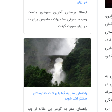
دو زبان
ایسنا/ براساس آخرین خبرهای بدست
ین،
رسیده، معرفی 100 میراث ناملموس ایران به
وشش
دو زبان صورت گرفت.
ستی
ند،
ایی
دو،
 به
 در
یله
راهنمای سفر به گوا با بهشت هندوستان
بیشتر آشنا شوید
تگی
 می
راهنمای سفر به گوادر این مقاله از وب