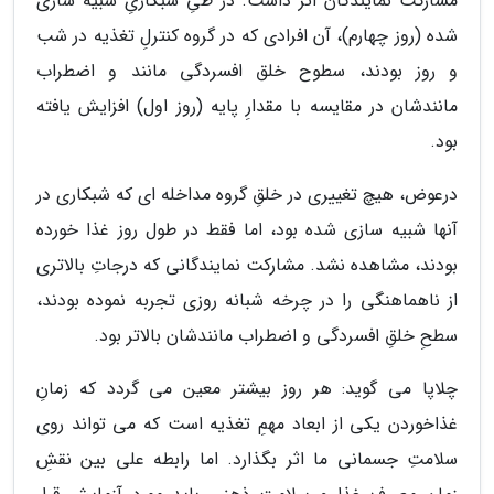
مشارکت نمایندگان اثر داشت. در طیِ شبکاریِ شبیه سازی
شده (روز چهارم)، آن افرادی که در گروه کنترلِ تغذیه در شب
و روز بودند، سطوح خلق افسردگی مانند و اضطراب
مانندشان در مقایسه با مقدارِ پایه (روز اول) افزایش یافته
بود.
درعوض، هیچ تغییری در خلقِ گروه مداخله ای که شبکاری در
آنها شبیه سازی شده بود، اما فقط در طول روز غذا خورده
بودند، مشاهده نشد. مشارکت نمایندگانی که درجاتِ بالاتری
از ناهماهنگی را در چرخه شبانه روزی تجربه نموده بودند،
سطحِ خلقِ افسردگی و اضطراب مانندشان بالاتر بود.
چلاپا می گوید: هر روز بیشتر معین می گردد که زمانِ
غذاخوردن یکی از ابعاد مهمِ تغذیه است که می تواند روی
سلامتِ جسمانی ما اثر بگذارد. اما رابطه علی بین نقشِ