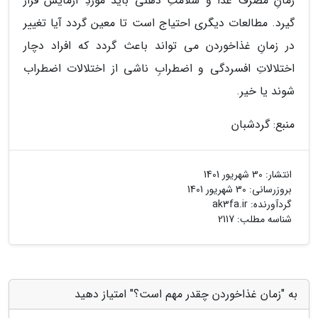
زمانِ مصرف غذا و سلامتِ ذهنی باید موردِ آزمایش قرار
گیرد. مطالعات دیگری احتیاج است تا معین گردد آیا تغییر
در زمانِ غذاخوردن می تواند باعث گردد که افراد دچار
اختلالاتِ افسردگی و اضطرابِ ناشی از اختلالات اضطراب
شوند یا خیر.
منبع: گردشبان
انتشار:
30 شهریور 1401
بروزرسانی:
30 شهریور 1401
گردآورنده:
ak3fa.ir
شناسه مطلب: 2117
به "زمان غذاخوردن چقدر مهم است؟" امتیاز دهید