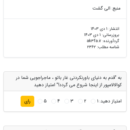
منبع: الی گشت
انتشار:
1 دی 1403
بروزرسانی:
1 دی 1403
گردآورنده:
ak3fa.ir
شناسه مطلب: 2362
به "قدم به دنیای باورنکردنی غار باتو ، ماجراجویی شما در
کوالالامپور از اینجا شروع می گردد!" امتیاز دهید
امتیاز دهید:
1
2
3
4
5
رای