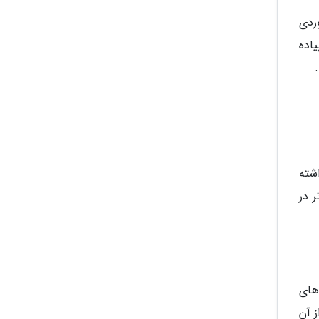
ردی
یاده
شته
ر در
 های
 آن