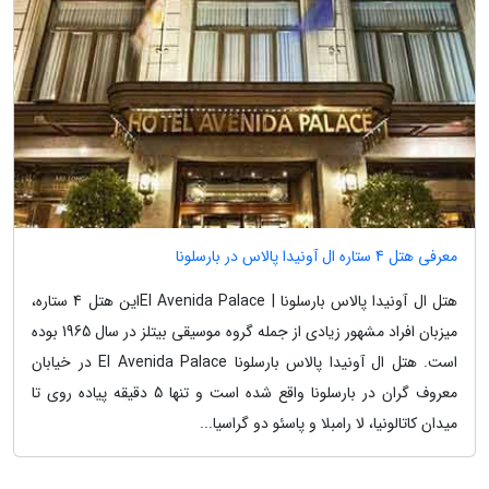
معرفی هتل 4 ستاره ال آونیدا پالاس در بارسلونا
هتل ال آونیدا پالاس بارسلونا | El Avenida Palaceاین هتل 4 ستاره،
میزبان افراد مشهور زیادی از جمله گروه موسیقی بیتلز در سال 1965 بوده
است. هتل ال آونیدا پالاس بارسلونا El Avenida Palace در خیابان
معروف گران در بارسلونا واقع شده است و تنها 5 دقیقه پیاده روی تا
میدان کاتالونیا، لا رامبلا و پاسئو دو گراسیا...