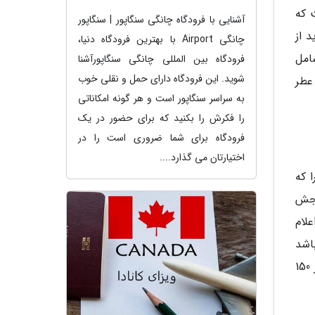
ت که
آشنایی با فرودگاه چانگی سنگاپور | سنگاپور
د از
چانگی Airport با بهترین فرودگاه دنیا،
امل
فرودگاه بین المللی چانگی سنگاپورآشنا
شوید. این فرودگاه دارای حمل و نقلی خوب
عطر
به سراسر سنگاپور است و هر گونه امکاناتی
را فکرش را بکنید که برای حضور در یک
فرودگاه برای شما ضروری است را در
اختیارتان می گذارد....
 که
نجش
علام
ما (32k/kg) نوشته شده باشد
به این معنی است که شما می توانید هر تعداد چمدان که ضروری است (البته ابعاد این چمدان ها معمولاً نباید بیشتر 150