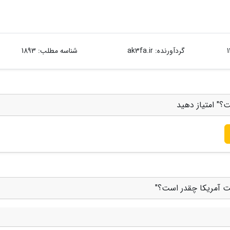
گردآورنده:
ak3fa.ir
شناسه مطلب: 1893
ت؟" امتیاز دهید
جهت آمریکا چقدر است؟"