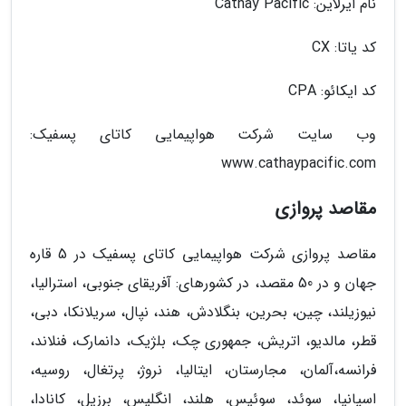
نام ایرلاین: Cathay Pacific
کد یاتا: CX
کد ایکائو: CPA
وب سایت شرکت هواپیمایی کاتای پسفیک:
www.cathaypacific.com
مقاصد پروازی
مقاصد پروازی شرکت هواپیمایی کاتای پسفیک در 5 قاره
جهان و در 50 مقصد، در کشورهای: آفریقای جنوبی، استرالیا،
نیوزیلند، چین، بحرین، بنگلادش، هند، نپال، سریلانکا، دبی،
قطر، مالدیو، اتریش، جمهوری چک، بلژیک، دانمارک، فنلاند،
فرانسه،آلمان، مجارستان، ایتالیا، نروژ، پرتغال، روسیه،
اسپانیا، سوئد، سوئیس، هلند، انگلیس، برزیل، کانادا،