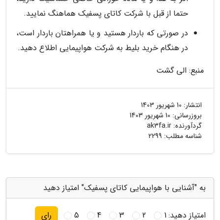
حتما از قبل با شرکت کاتای پسفیک هماهنگ نمایید.
در صورتی که باردار هستید و یا همراهتان باردار است،
در هنگام خرید بلیط به شرکت هواپیمایی اطلاع دهید.
منبع: الی گشت
انتشار:
10 شهریور 1403
بروزرسانی:
10 شهریور 1403
گردآورنده:
ak3fa.ir
شناسه مطلب: 2299
به "آشنایی با هواپیمایی کاتای پسفیک" امتیاز دهید
امتیاز دهید:
1
2
3
4
5
رای