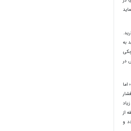
ا در
اید
ید.
د به
چکی
 در
اما
شار
یاد
ت زیاد خطر واریس را افزایش می دهد. هر 20 تا 30 دقیقه از
د و