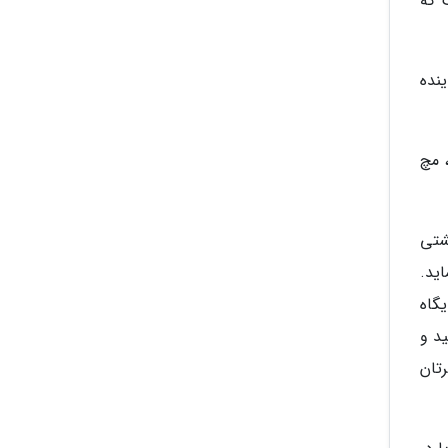
 که
نده
، مچ
شتی
ید.
گاه
د و
تان