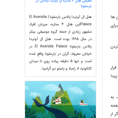
معرفی هتل 4 ستاره ال آونیدا پالاس در
بارسلونا
 ها
هتل ال آونیدا پالاس بارسلونا | El Avenida
Palaceاین هتل 4 ستاره، میزبان افراد
رای
مشهور زیادی از جمله گروه موسیقی بیتلز
در سال 1965 بوده است. هتل ال آونیدا
ردن
پالاس بارسلونا El Avenida Palace در
خیابان معروف گران در بارسلونا واقع شده
است و تنها 5 دقیقه پیاده روی تا میدان
رار
کاتالونیا، لا رامبلا و پاسئو دو گراسیا...
یدا
 به
صفحه
 از