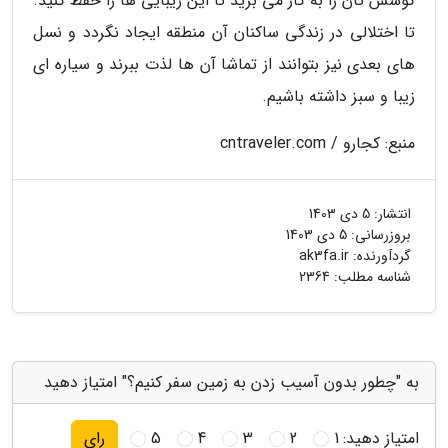
کوشش تان را به کار می برید تا این زیبایی ها را حفظ کنید.
تا اختلالی در زندگی ساکنان آن منطقه ایجاد نگردد و نسل
های بعدی نیز بتوانند از تماشا آن ها لذت ببرند و سیاره ای
زیبا و سبز داشته باشیم.
منبع: کجارو / cntraveler.com
انتشار:
5 دی 1403
بروزرسانی:
5 دی 1403
گردآورنده:
ak3fa.ir
شناسه مطلب: 2364
به "چطور بدون آسیب زدن به زمین سفر کنیم؟" امتیاز دهید
امتیاز دهید:
1
2
3
4
5
رای