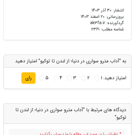
انتشار:
30 آذر 1403
بروزرسانی:
20 اسفند 1403
گردآورنده:
ak3fa.ir
شناسه مطلب: 2361
به "آداب مترو سواری در دنیا؛ از لندن تا توکیو" امتیاز دهید
امتیاز دهید:
1
2
3
4
5
رای
دیدگاه های مرتبط با "آداب مترو سواری در دنیا؛ از لندن تا
توکیو"
* نظرتان را در مورد این مقاله با ما درمیان بگذارید