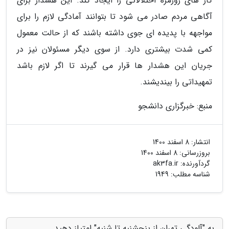
کار های روزمره اختلالاتی را ایجاد کند. این هشدار برای
آگاهی مردم صادر می شود تا بتوانند آمادگی لازم را برای
مواجهه با پدیده ای جوی داشته باشند که از حالت معمول
کمی شدت بیشتری دارد. از سوی دیگر مسئولان نیز در
جریان این هشدار ها قرار می گیرند تا اگر لازم باشد
تمهیداتی را بیندیشند.
منبع: خبرگزاری دانشجو
انتشار:
8 اسفند 1400
بروزرسانی:
8 اسفند 1400
گردآورنده:
ak3fa.ir
شناسه مطلب: 1949
به "آلودگی تهران از پنجشنبه تا شنبه" امتیاز دهید