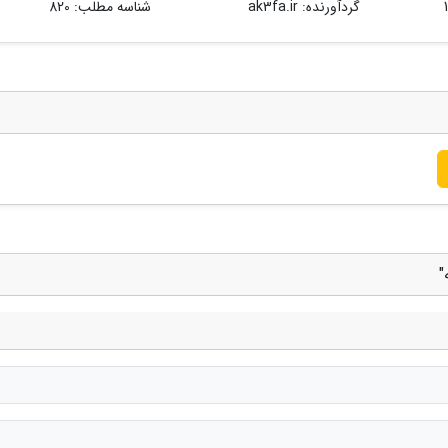
گردآورنده:
ak3fa.ir
شناسه مطلب: 820
"