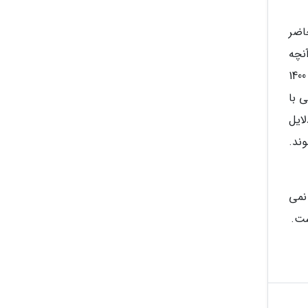
اضر
آنچه
که در فیلم های ذکر شده می بینیم نه طنزی فاخر و نه حتی در حد متوسط است. آینه بغل، من سالوادور نیستم و رحمان 1400
 با
ز این دلایل
ند.
نمی
ست.