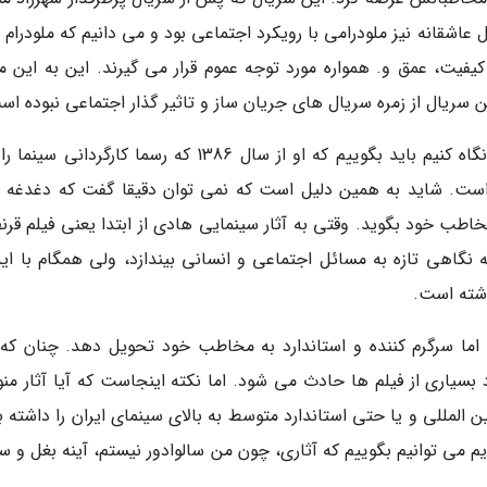
 عاشقانه نیز ملودرامی با رویکرد اجتماعی بود و می دانیم که ملودرام
کیفیت، عمق و. همواره مورد توجه عموم قرار می گیرند. این به این م
 سریال از زمره سریال های جریان ساز و تاثیر گذار اجتماعی نبوده اس
اگر بخواهیم به فیلم های سینمایی منوچهر هادی نگاه کنیم باید بگوییم که او از سال 1386 که رسما کارگردان
است. شاید به همین دلیل است که نمی توان دقیقا گفت که دغدغه 
 خود بگوید. وقتی به آثار سینمایی هادی از ابتدا یعنی فیلم قرنط
او خواسته نگاهی تازه به مسائل اجتماعی و انسانی بیندازد، ولی همگام با ای
اشته است.
اما سرگرم کننده و استاندارد به مخاطب خود تحویل دهد. چنان که
رد بسیاری از فیلم ها حادث می شود. اما نکته اینجاست که آیا آثار من
ین المللی و یا حتی استاندارد متوسط به بالای سینمای ایران را داشته 
گیریم می توانیم بگوییم که آثاری، چون من سالوادور نیستم، آینه بغل و