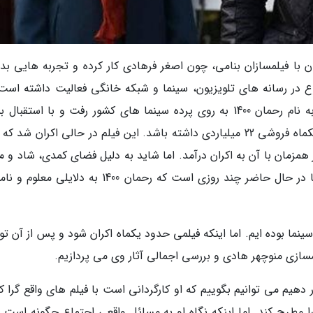
ن با فیلمسازان بنامی، چون اصغر فرهادی کار کرده و تجربه هایی ب
ع در رسانه های تلویزیون، سینما و شبکه خانگی فعالیت داشته است.
نوروز امسال نیز جدیدترین ساخته منوچهر هادی به نام رحمان 1400 به روی پرده سینما های کشور رفت و با استقب
زیادی روبرو شد. رحمان 1400 پیروز شد در کمتر از یکماه فروشی 22 میلیاردی داشته باشد. این فیلم در حالی اکران شد
زمان با آن به اکران درآمد. اما شاید به دلیل فضای کمدی، شاد و م
رحمان 1400 چیزی از استقبال این فیلم کم نشد. اما در حال حاضر چند روزی است که رحمان 1400 به دلایل
ینما بوده ایم. اما اینکه فیلمی حدود یکماه اکران شود و پس از آن ت
مسازی منوچهر هادی و بررسی اجمالی آثار وی می پردازیم.
ر دهیم می توانیم بگوییم که او کارگردانی است با فیلم های واقع گرا ک
 مطرح کند. اما اینکه نگاه او به مسائل واقعی اجتماع چگونه است 