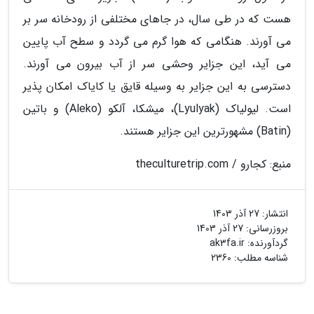
هست که در طی سال، در جاهای مختلفی از رودخانه سر بر
می آورند. هنگامی که هوا گرم می گردد و سطح آب پایین
می آید، این جزایر وحشی سر از آب بیرون می آورند.
دسترسی به این جزایر به وسیله قایق یا کایاک امکان پذیر
است. لیولیاک (Lyulyak)، میشکا، آلکو (Aleko) و باتین
(Batin) مشهورترین این جزایر هستند.
منبع: کجارو / theculturetrip.com
انتشار:
27 آذر 1403
بروزرسانی:
27 آذر 1403
گردآورنده:
ak3fa.ir
شناسه مطلب: 2360