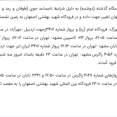
امگاه گذشته (دوشنبه) به دلیل شرایط نامساعد جوی (طوفان و رعد و ب
ان تغییر جهت داده و در فرودگاه شهید بهشتی اصفهان به زمین نشست
بر اساس این گزارش پرواز 722 ایران ایر جهت هامبورگ- فرودگاه امام (ره) و پرواز شماره 3402زجهت اردبیل -
20:45، پ
کیش ایر کیش -تهران در ساعت 22:10، پرواز 6341 تابان مشهد -تهران در ساعت 22:13 پرواز شماره 3402 
تهران در ساعت 21:05 شامگاه دوشنبه و پرواز شماره 4056 زاگرس مشهد- تهران در ساعت 23 دقیقه بامداد ا
فرود آمدند.
023 کاسپین در ساعت 23:00 و پرواز 7024 کیش ایر در ساعت 23:10 فرودگاه بین المللی شهید بهشتی اصفهان را به مق