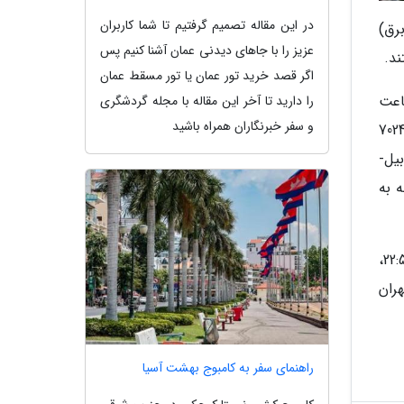
در این مقاله تصمیم گرفتیم تا شما کاربران
رق)
عزیز را با جاهای دیدنی عمان آشنا کنیم پس
ند.
اگر قصد خرید تور عمان یا تور مسقط عمان
مهرآباد در ساعت
را دارید تا آخر این مقاله با مجله گردشگری
و سفر خبرنگاران همراه باشید
رواز شماره 4048 زاگرس زاهدان -تهران در ساعت 22:05، پرواز 023 کاسپین مشهد- تهران در ساعت 22:07، پرواز 7024
ایران ایر جهت اردبیل-
مروز سه شنبه به
همچنین پس از مساعد شدن شرایط جوی تهران پروازهای شماره 4048 زاگرس در ساعت 22:50 و 6341 تابان در ساعت 22:55،
صد تهران
راهنمای سفر به کامبوج بهشت آسیا