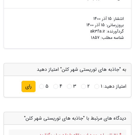
انتشار:
15 آذر 1400
بروزرسانی:
15 آذر 1400
گردآورنده:
ak3fa.ir
شناسه مطلب: 1857
به "جاذبه های توریستی شهر کلن" امتیاز دهید
امتیاز دهید:
1
2
3
4
5
رای
دیدگاه های مرتبط با "جاذبه های توریستی شهر کلن"