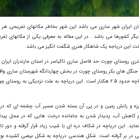
مان ایران شهر ساری می باشد این شهر بخاطر مکانهای تفریحی هر 
یگر کشورها می باشد . در این مقاله به معرفی یکی از مکانهای تفر
اخت این دریاجه یک شاهکار هنری شگفت انگیز می باشد.
یانشه یا دریاچهٔ چورت در فاصلهٔ 10 کیلومتری روستای چورت حد فاصل ساری تاکیاسر در استان مازندران ایرا
 350 کیلومتری تهران در جنگل های بکر روستای چورت در بخش چهاردانگه شهرستان ساری وا
50 کیلومتری جنوب این شهر است. وسعت این دریاچه حدود 2.5 هکتار است. این دریاچه به علت نزدیکی به روستا
یدی بر اثر زمین لرزه و رانش زمین و در پی آن بسته شدن مسیر آب چشمه ای که در 
م کاهش آب، پدیدار شدن به جامانده درخت هایی که در محل پید
نماید. این دریاچه در شکاف دره ای با شیب زیاد قرار گرفته و دور تا
ی در بر گرفته است. شکل هندسی دریاچه به شکل بیضی کشیده بود