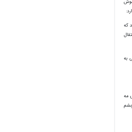
موش
د:
 که
تقال
 به
 مه
چشم