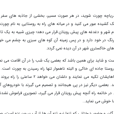
دریاچه چورت شوید، در هر صورت مسیر، بخشی از جاذبه های سفر 
لک کشیده عبور می کنید و در میانه های راه به روستایی به نام چورت
 دم شهر و دغدغه های پیش رویتان قرار می دهد؛ چیزی شبیه به یک تاب
ارنگ در خود دارد و در پس زمینه آن کوه های سبزی به چشم می خور
های خاکستری شهر در آن دیده نمی گردد.
ست و شاید برای همین باشد که بعضی یک شب را در آن اقامت می نما
وستا جاده ای خاکی و البته ناهموار تنها راه رسیدن به چورت است. ح
گردشگران دو راه را در پیش رو دارند: بعضی به پاهایشان تکیه می نمایند و دلشان می خواهد 2 ساعت
. بعضی دیگر نیز در پی هیجانند و تصمیم می گیرند با خودروهای آف
 در خاتمه راه آنچه پیش رویتان قرار می گیرد، تصویری فراموش نشدنی
جا خوش می نماید…
ن و حضور درختانی که تنها نیم تنه آن ها از آب بیرون زده است، ص