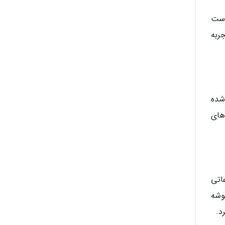
است
جربه
شده
های
اتی
وشه
د.