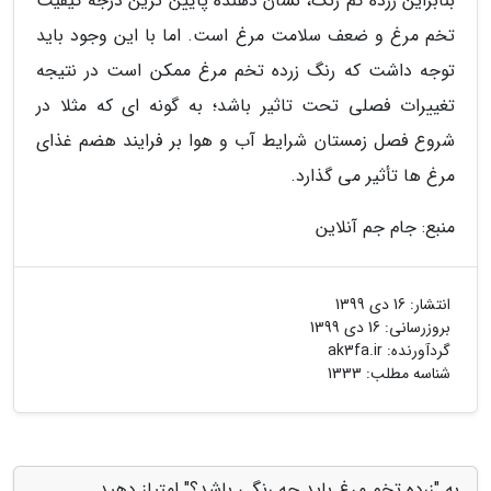
بنابراین زرده کم رنگ، نشان دهنده پایین ترین درجه کیفیت
تخم مرغ و ضعف سلامت مرغ است. اما با این وجود باید
توجه داشت که رنگ زرده تخم مرغ ممکن است در نتیجه
تغییرات فصلی تحت تاثیر باشد؛ به گونه ای که مثلا در
شروع فصل زمستان شرایط آب و هوا بر فرایند هضم غذای
مرغ ها تأثیر می گذارد.
منبع: جام جم آنلاین
انتشار:
16 دی 1399
بروزرسانی:
16 دی 1399
گردآورنده:
ak3fa.ir
شناسه مطلب: 1333
به "زرده تخم مرغ باید چه رنگی باشد؟" امتیاز دهید