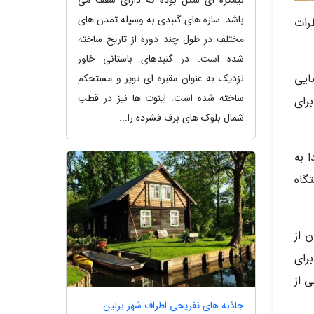
نیمکره ای شکل بوده که دارای سقف می
باشد. سازه های گنبدی به وسیله تمدن های
رات
مختلف در طول چند دوره از تاریخ ساخته
شده است. در گنبدهای باستانی خاور
سول فضایی
نزدیک به عنوان مقبره ای توپر و مستحکم
ساخته شده است. اینوت ها نیز در قطب
برای
شمال بلوک های برف فشرده را...
KSC) ناسا در فلوریدا به
د به ایستگاه
 از
یه برای
ی از
جاذبه های تفریحی اطراف شهر برلین