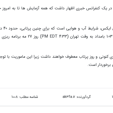
)، مدیر این ماموریت در یک کنفرانس خبری اظهار داشت که همه آزمایش ها تا به امروز
در حال حاضر تنها مانع عظیم برای ناسا
مطلوب به نظر می رسد. این پرتاب، برای ساعت 1:03 بامداد به وقت تهران (4:33 PM EDT) روز 
 کنونی و روز پرتاب معطوف خواهند داشت زیرا این ماموریت با توجه
 برخوردار است.
گردآورنده:
ak3fa.ir
شناسه مطلب: 1008