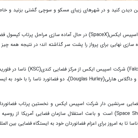
ین دیدن کنید و در شهرهای زیبای مسکو و سوچی گشتی بزنید و خاط
به گزارش خبرنگاران و به نقل از تک کرانچ، ناسا و اسپیس ایکس(SpaceX) در حال آماده سازی مراحل پرتاب کپ
د که آماده سازی نهایی برای پرواز را پشت سر گذاشته اند؛ در نتیجه همه چیز 
دراگون طی این ماموریت، با موشک فالکون9(Falcon 9) شرکت اسپیس ایکس از مرکز فضایی کندی(
فضا پرتاب می گردد تا باب بهنکن(Bob Behnken) و داگلاس هارلی(Douglas Hurley)، دو فضانورد ناسا را با خو
فضایی سرنشین دار شرکت اسپیس ایکس و نخستین پرتاب فضانوردان
خاک آمریکا پس از ماموریت شاتل فضایی(Space Shuttle) است و باعث استقلال سازمان فضایی آمریکا از روس
 تا به امروز برای اعزام فضانوردان خود به ایستگاه فضایی بین الملل