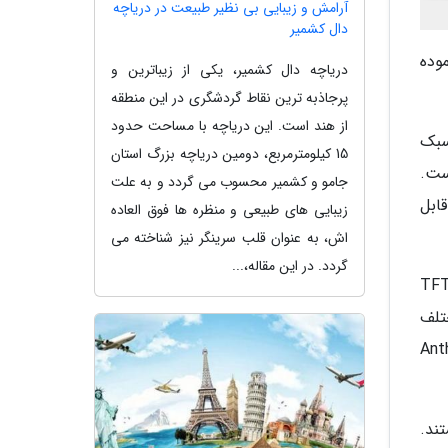
آرامش و زیبایی بی نظیر طبیعت در دریاچه
دال کشمیر
وده
دریاچه دال کشمیر، یکی از زیباترین و
پرجاذبه ترین نقاط گردشگری در این منطقه
از هند است. این دریاچه با مساحت حدود
ومی تاشو سبک
15 کیلومترمربع، دومین دریاچه بزرگ استان
 وزن کل شاسی آن 5.4 کیلوگرم است.
جامو و کشمیر محسوب می گردد و به علت
م و قابل
زیبایی های طبیعی و منظره ها فوق العاده
اش، به عنوان قلب سرینگر نیز شناخته می
گردد. در این مقاله،...
گی های این موتور سیکلت می توان به سیستم احتراق بدون کلید، روشنایی LED، صفحه نمایش 4.9 اینچی TFT
ختلف
 نظر گرفته شده است. این قابلیت سبب می گردد تا Anthem
ی هستند.