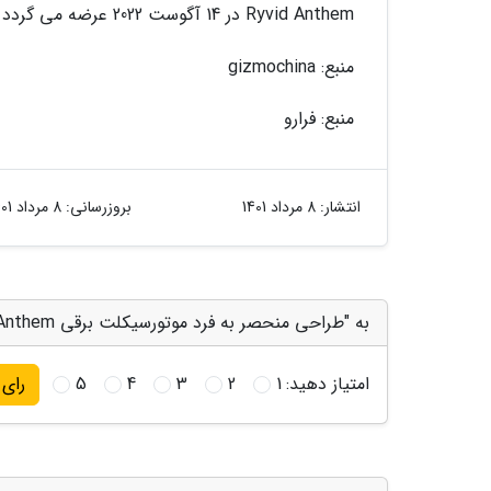
Ryvid Anthem در 14 آگوست 2022 عرضه می گردد و اولین تحویل آن برای تابستان 2023 در نظر گرفته شده است.
منبع: gizmochina
منبع: فرارو
انتشار:
8 مرداد 1401
بروزرسانی:
8 مرداد 1401
به "طراحی منحصر به فرد موتورسیکلت برقی Ryvid Anthem" امتیاز دهید
امتیاز دهید:
1
2
3
4
5
رای