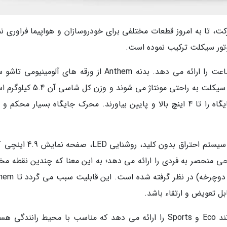
ت، تا به امروز قطعات مختلفی برای خودروسازان و هواپیما فراوری نم
وتور سیکلت ترکیب نموده است.
این موتور سیکلت حداکثر سرعت 120 کیلومتر بر ساعت را ارائه می دهد. بدنه Anthem از ورقه های آلومینی
وزن و فولاد ضد زنگ ساخته شده است. این موتور سیکلت به راحتی مونتاژ می شوند و
کاربران می توانند برای ایجاد تعادل، به راحتی جایگاه را تا 4 اینچ بالا و پایین بیاورند. محرک جایگاه بسیار محک
از سایر ویژ
رسیکلت طراحی منحصر به فردی را ارائه می دهد؛ به این معنا که چندین نقطه م
برای نصب سیستم تعلیق و Head Tube (پیشانی دوچرخه) در
بل تعویض و ارتقاء باشد.
این موتور سیکلت گزینه های سرعتی مختلفی مانند Eco و Sports را ارائه می دهد که مناسب با محیط رانندگ