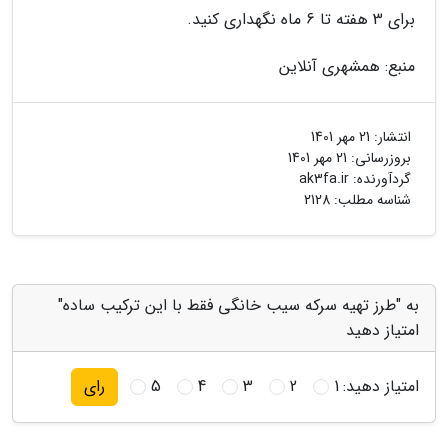
برای 3 هفته تا 6 ماه نگهداری کنید.
منبع: همشهری آنلاین
انتشار:
21 مهر 1401
بروزرسانی:
21 مهر 1401
گردآورنده:
ak3fa.ir
شناسه مطلب: 2128
به "طرز تهیه سرکه سیب خانگی فقط با این ترکیب ساده"
امتیاز دهید
امتیاز دهید:
1
2
3
4
5
رای