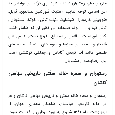
ملی ومحلی رستوران دیده میشود برای درک این توانایی به
این اسامی توجه نمایید: استیک فلورانتین ,سالمون, گریل,
فتوچینی ,کاربونارا , شیشلیک ,کباب ترش , خوتکا, فسنجان ,
ترش تره و … . بوفه صبحانه بی نظیر آن که شامل :کشتا
,کدو, لبو, املت سالامی و اسفناج , فرنچ تست, هلیم , آش
قلمکار و… همچنین مغزها و میوه های تازه آب میوه های
طبیعی مانند آب کرفس ,آناناس و…جملگی کوششی است
برای رضایتمندی مشتریان.
رستوران و سفره خانه سنّتی تاریخی عبّاسی
کاشان
رستوران و سفره خانه سنتی و تاریخی عباسی کاشان واقع
در خانه تاریخی عباسیان، شاهکار معماری جهان، از
اردیبهشت ماه 1390 شروع به بهره برداری و فعالیت نمود.