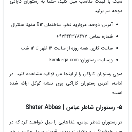
سبک با قیمت مناسب میل کنید، حتما به رستوران کاراکی
دوحه سر بزنید.
آدرس: دوحه، مروارید قطر، ساختمان B12 مدینا سنترال
شماره تماس: 97444378477+
ساعت کاری: همه روزه از ساعت 12 ظهر تا 12 شب
وبسایت رستوران: karaki-qa.com
منوی رستوران کاراکی را از اینجا می توانید مشاهده کنید. در
ادامه، آدرس رستوران کاراکی روی نقشه گوگل ارائه شده
است:
5- رستوران شاطر عباس | Shater Abbas
در رستوران شاطر عباس، غذاهایی را میل خواهید کرد که در
عین خوشمزگی و باکیفیت بودن، قیمت بسیار مناسبی هم