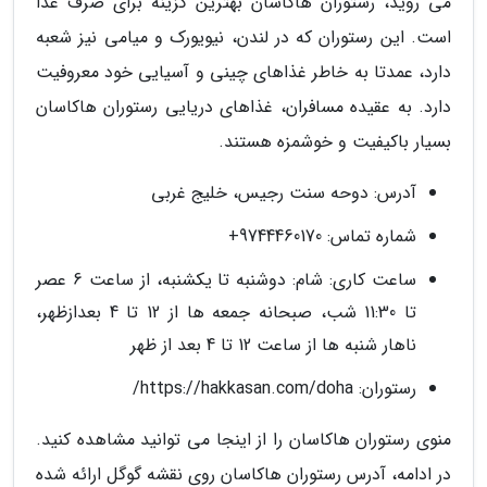
می روید، رستوران هاکاسان بهترین گزینه برای صرف غذا
است. این رستوران که در لندن، نیویورک و میامی نیز شعبه
دارد، عمدتا به خاطر غذاهای چینی و آسیایی خود معروفیت
دارد. به عقیده مسافران، غذاهای دریایی رستوران هاکاسان
بسیار باکیفیت و خوشمزه هستند.
آدرس: دوحه سنت رجیس، خلیج غربی
شماره تماس: 9744460170+
ساعت کاری: شام: دوشنبه تا یکشنبه، از ساعت 6 عصر
تا 11:30 شب، صبحانه جمعه ها از 12 تا 4 بعدازظهر،
ناهار شنبه ها از ساعت 12 تا 4 بعد از ظهر
رستوران: https://hakkasan.com/doha/
منوی رستوران هاکاسان را از اینجا می توانید مشاهده کنید.
در ادامه، آدرس رستوران هاکاسان روی نقشه گوگل ارائه شده