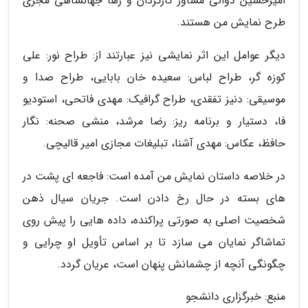
امیرحسین دوانی مشاور کارگردان و رها جهانشاهی مجری
طرح نمایش من هستند.
دیگر عوامل این اثر نمایشی نیز عبارتند از: طراح نور: علی
کوزه گر، طراح لباس: سعیده خان بابایی، طراح صدا و
موسیقی: دنیز تفقدی، طراح گرافیک: مهدی فاتحی، استودیو
فا، دستیار و برنامه ریز: رضا مرشد، منشی صحنه: نگار
حافظ، عکاس: مهدی آشنا، تبلیغات مجازی امیر قالیچی.
در خلاصه داستان نمایش من آمده است: فاجعه ای پشت در
های بسته در حال رخ دادن است. جریان سیال ذهن
شخصیت اصلی به صورتی پراکنده، داده هایی را پیش روی
تماشاگر نمایان می سازد تا بر اساس تأویل او چرایی و
چگونگی آنچه از چشمانش پنهان است، عریان گردد.
منبع: خبرگزاری دانشجو