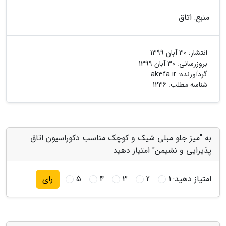
منبع: اتاق
انتشار:
30 آبان 1399
بروزرسانی:
30 آبان 1399
گردآورنده:
ak3fa.ir
شناسه مطلب: 1236
به "میز جلو مبلی شیک و کوچک مناسب دکوراسیون اتاق
پذیرایی و نشیمن" امتیاز دهید
امتیاز دهید:
1
2
3
4
5
رای