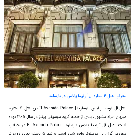
معرفی هتل 4 ستاره ال آونیدا پالاس در بارسلونا
هتل ال آونیدا پالاس بارسلونا | El Avenida Palaceاین هتل 4 ستاره،
میزبان افراد مشهور زیادی از جمله گروه موسیقی بیتلز در سال 1965 بوده
است. هتل ال آونیدا پالاس بارسلونا El Avenida Palace در خیابان
معروف گران در بارسلونا واقع شده است و تنها 5 دقیقه پیاده روی تا