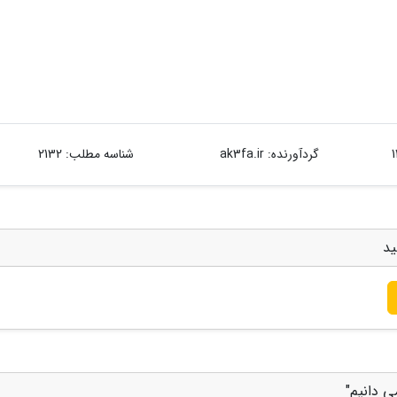
گردآورنده:
ak3fa.ir
شناسه مطلب: 2132