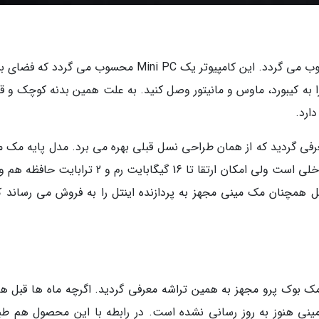
مک مینی مقرون به صرفه ترین کامپیوتر مک محسوب می گردد. این کامپیوتر یک Mini PC محسوب می گردد 
را به کیبورد، ماوس و مانیتور وصل کنید. به علت همین بدنه کوچک و ق
ارد.
ن مدل مک مینی در سال 2020 با تراشه M1 معرفی گردید که از همان طراحی نسل قبلی بهره می برد. مدل پایه م
مبتنی بر رم 8 گیگابایتی و 256 گیگابایت حافظه داخلی است ولی امکان ارتقا تا 16 گیگابایت رم و 2 تر
پل همچنان مک مینی مجهز به پردازنده اینتل را به فروش می رساند که
نار مک بوک ایر و مک بوک پرو مجهز به همین تراشه معرفی گردید. اگرچه ماه ها قبل ه
ند، ولی مک مینی هنوز به روز رسانی نشده است. در رابطه با این محصول هم طب