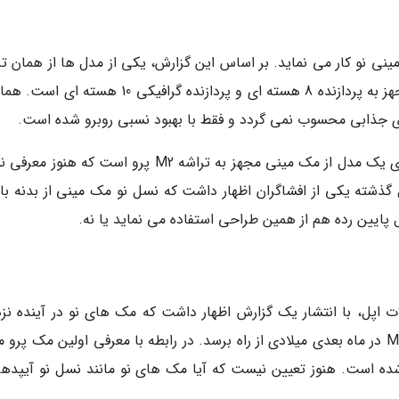
نی نو کار می نماید. بر اساس این گزارش، یکی از مدل ها از همان تر
M2 موجود در مک بوک ایر 2022 بهره می برد که مجهز به پردازنده 8 هسته ای و پردازنده گرافیکی 10 ه
از سوی دیگر، گفته می گردد اپل در حال آماده سازی یک مدل از مک مینی مجهز به تراشه M2 پرو است که 
هره می برد. سال گذشته یکی از افشاگران اظهار داشت که نسل نو مک مینی از بدنه ب
 پایین رده هم از همین طراحی استفاده می نماید یا نه.
ت اپل، با انتشار یک گزارش اظهار داشت که مک های نو در آینده نز
معرفی می شوند. بنابراین ممکن است مک مینی M2 در ماه بعدی میلادی از راه برسد. در رابطه با معرفی اولین مک پر
ه است. هنوز تعیین نیست که آیا مک های نو مانند نسل نو آیپدها