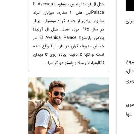
هتل ال آونیدا پالاس بارسلونا | El Avenida
Palaceاین هتل 4 ستاره، میزبان افراد
 برای
مشهور زیادی از جمله گروه موسیقی بیتلز
در سال 1965 بوده است. هتل ال آونیدا
پالاس بارسلونا El Avenida Palace در
خیابان معروف گران در بارسلونا واقع شده
است و تنها 5 دقیقه پیاده روی تا میدان
شروع
کاتالونیا، لا رامبلا و پاسئو دو گراسیا...
ن حال،
ربری
صویر
ی تنها