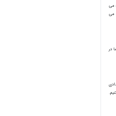
 شما اجازه می
 می
 در
د. البته فقط تعدادی
یم.