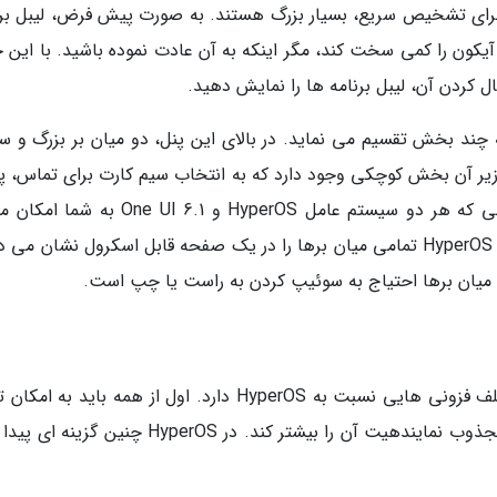
 برای تشخیص سریع، بسیار بزرگ هستند. به صورت پیش فرض، لیبل برن
ون را کمی سخت کند، مگر اینکه به آن عادت نموده باشید. با این ح
ال کردن آن، لیبل برنامه ها را نمایش دهید.
) را به چند بخش تقسیم می نماید. در بالای این پنل، دو میان بر بزرگ و
زیر آن بخش کوچکی وجود دارد که به انتخاب سیم کارت برای تماس، پی
و دیتای موبایل اختصاص داده شده است. در حالی که هر دو سیستم عامل HyperOS و e UI 6.1
سازی مجدد میان برها در کنترل سنتر را می دهند، HyperOS تمامی میان برها را در یک صفحه قابل اسکرول نشان 
در زمینه شخصی سازی، One UI 6.1 از جهات مختلف فزونی هایی نسبت به HyperOS دارد. اول از همه باید به
ترکیب رنگی رابط کاربری اشاره کنیم که می تواند مجذوب نمایندهیت آن را بیشتر کند. در HyperOS چنی