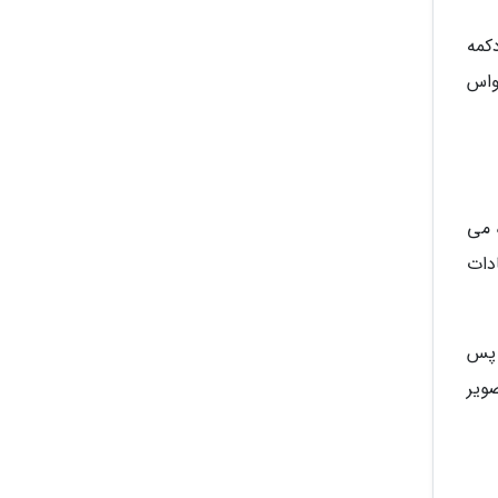
کمه
اواس
ده می
ادات
 پس
س زمینه تصویر