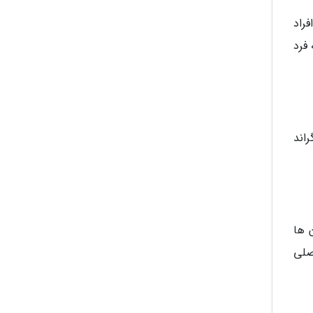
فراد
فرد
راند
آن ها
اصلی