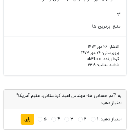
پ
منبع: برترین ها
انتشار:
26 مهر 1403
بروزرسانی:
26 مهر 1403
گردآورنده:
ak3fa.ir
شناسه مطلب: 2319
به "آدم حسابی ها؛ مهندس امید کردستانی، مقیم آمریکا"
امتیاز دهید
امتیاز دهید:
1
2
3
4
5
رای