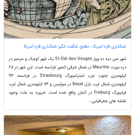
نامگذاری قاره آمریکا ، حقایق شگفت انگیز نامگذاری قاره آمریکا
شهر سن دیه ده ووژ St-Dié-des-Vosges یک شهر کوچک و سرسبز در
دره مورت Meurthe در شمال شرقی کشور فرانسه است. این شهر در 68
کیلومتری جنوب غرب استراسبورگ Strasbourg در فرانسه، 93
کیلومتری شمال غرب بازل Basel در سوئیس و 74 کیلومتری شمال غرب
فرایبورگ Freiburg در آلمان واقع شده است. امروزه به علت وجود
نقشه های جغرافیایی...