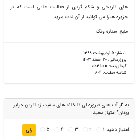
های تاریخی و شکم گردی از فعالیت هایی است که در
جزیره هیرا می توانید از آن لذت ببرید.
منبع: ستاره ونک
انتشار:
5 اردیبهشت 1399
بروزرسانی:
20 اسفند 1403
گردآورنده:
ak3fa.ir
شناسه مطلب: 804
به "از آب های فیروزه ای تا خانه های سفید، زیباترین جزایر
یونان" امتیاز دهید
امتیاز دهید:
1
2
3
4
5
رای