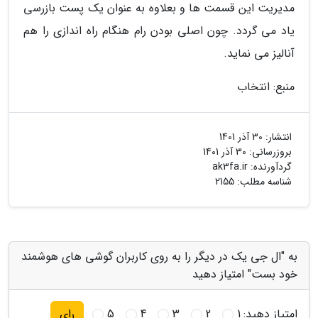
مدیریت این قسمت ها و بعلاوه به عنوان یک پست بازرسی
یاد می گردد. چون اصلی بودن رام هنگام راه اندازی را هم
آنالیز می نماید.
منبع: انتخاب
انتشار:
30 آذر 1401
بروزرسانی:
30 آذر 1401
گردآورنده:
ak3fa.ir
شناسه مطلب: 2155
به "ال جی یک در دیگر را به روی کاربران گوشی های هوشمند
خود بست" امتیاز دهید
امتیاز دهید:
1
2
3
4
5
رای