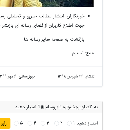
خبرنگاران: انتشار مطالب خبری و تحلیلی رس
جهت اطلاع کاربران از فضای رسانه ای بازنشر 
بازگشت به صفحه سایر رسانه ها
منبع: تسنیم
انتشار:
24 شهریور 1398
بروزرسانی:
6 مهر 1399
به "تصاویرجشنواره تایپوسامl◉l" امتیاز دهید
امتیاز دهید:
1
2
3
4
5
رای