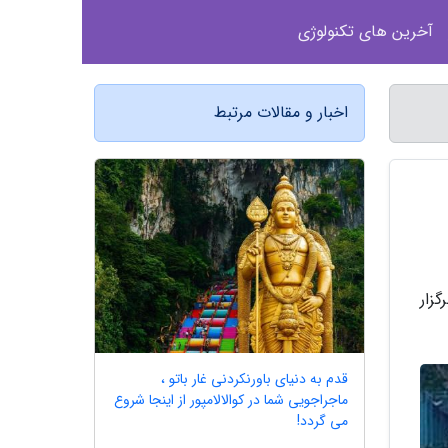
آخرین های تکنولوژی
اخبار و مقالات مرتبط
زار
قدم به دنیای باورنکردنی غار باتو ،
ماجراجویی شما در کوالالامپور از اینجا شروع
می گردد!