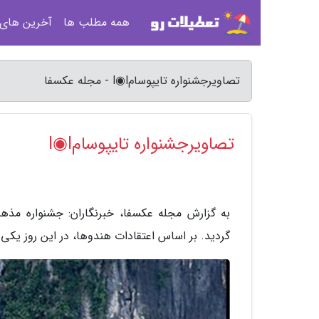
همه مطلب ها
آخرین های
تصاویرجشنواره تایپوسامl◉l - مجله عکسفا
تصاویرجشنواره تایپوسامl◉l
به گزارش مجله عکسفا، خبرنگاران: جشنواره مذهبی
گردید. بر اساس اعتقادات هندوها، در این روز یکی 