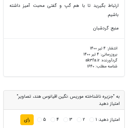
ارتباط بگیرید تا با هم گپ و گفتی محبت آمیز داشته
باشیم.
منبع: گردشبان
انتشار:
4 تیر 1400
بروزرسانی:
4 تیر 1400
گردآورنده:
ak3fa.ir
شناسه مطلب: 1640
به "جزیره ناشناخته موریس :نگین اقیانوس هند، تصاویر"
امتیاز دهید
امتیاز دهید:
1
2
3
4
5
رای