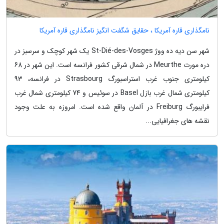
نامگذاری قاره آمریکا ، حقایق شگفت انگیز نامگذاری قاره آمریکا
شهر سن دیه ده ووژ St-Dié-des-Vosges یک شهر کوچک و سرسبز در
دره مورت Meurthe در شمال شرقی کشور فرانسه است. این شهر در 68
کیلومتری جنوب غرب استراسبورگ Strasbourg در فرانسه، 93
کیلومتری شمال غرب بازل Basel در سوئیس و 74 کیلومتری شمال غرب
فرایبورگ Freiburg در آلمان واقع شده است. امروزه به علت وجود
نقشه های جغرافیایی...