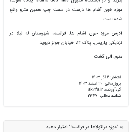
ببرید و در ایستگاه متروی Mairie des lilas پیاده شوید،
موزه خون آشام ها درست در سمت چپ همین مترو واقع
شده است.
آدرس موزه خون آشام ها: فرانسه، شهرستان له لیلا در
نزدیکی پاریس، پلاک 14، خیابان جولز دیوید
منبع: الی گشت
انتشار:
6 آذر 1403
بروزرسانی:
20 اسفند 1403
گردآورنده:
ak3fa.ir
شناسه مطلب: 2347
به "موزه دراکولاها در فرانسه!" امتیاز دهید