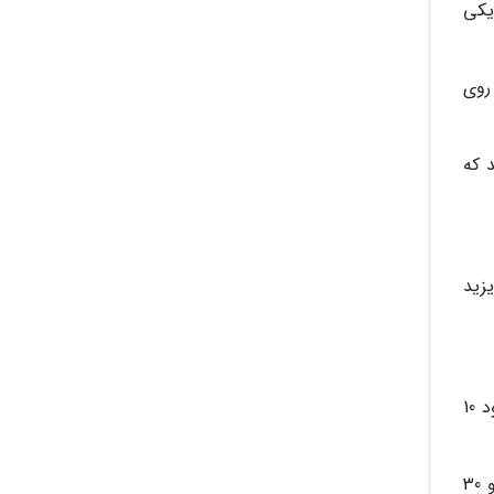
 یکی
 و روی
اشید که
ی بریزید
در داخل یک ماهیتابه بزرگ روغن را اضافه کنید و کوفته ها را روی حرارت میانه تفت دهید تا کمی سرخ شوند حدود 10
پس از 30 دقیقه جوش آمدن گردو، کوفته، سبزی و رب انار را اضافه کنید. روی حرارت ملایمی روی آن را بپوشانید و 30