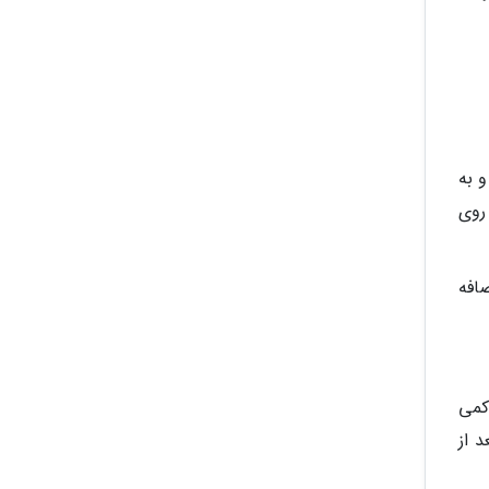
و به
 روی
 را به گردو اضافه
که کافی است) را کمی
هم بپزد. بعد از