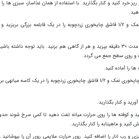
 ریز خرد کنید و کنار بگذارید. با استفاده از همان غذاساز، سبزی ها را
هید.
گردوی آسیاب شده، آب، 1 قاشق چایخوری نمک و 1/2 قاشق چایخوری زردچوبه را در یک قابلمه بزرگی بریزید
در ظرف را روی حرارت ملایمی بپوشانید و به مدت 30 دقیقه بپزید و هر از گاهی هم بزنید. باید توجه داشته ب
ه و روی سطح جمع می گردد.
ا را آماده کنید.
گوشت چرخ نموده، پیاز رنده شده، 2/1 قاشق چایخوری نمک و 1/2 قاشق چایخوری زردچوبه را در یک کاسه میانه
رید و کنار بگذارید.
 کنید و ماهیتابه را کنار بگذارید.