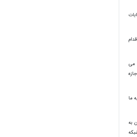
بات
دام
 می
ازه
 ما
ن به
 13 کیلومتر احداث شبکه