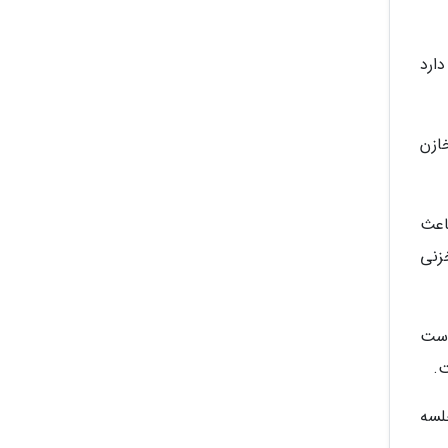
ارد
ازن
اعث
زنی
است
لسه