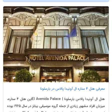
معرفی هتل 4 ستاره ال آونیدا پالاس در بارسلونا
هتل ال آونیدا پالاس بارسلونا | El Avenida Palaceاین هتل 4 ستاره،
میزبان افراد مشهور زیادی از جمله گروه موسیقی بیتلز در سال 1965 بوده