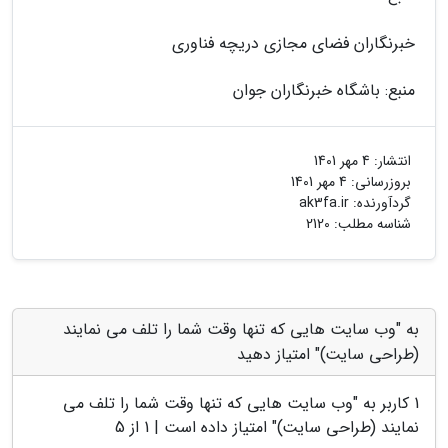
خبرنگاران فضای مجازی دریچه فناوری
منبع: باشگاه خبرنگاران جوان
انتشار:
4 مهر 1401
بروزرسانی:
4 مهر 1401
گردآورنده:
ak3fa.ir
شناسه مطلب: 2120
به "وب سایت هایی که تنها وقت شما را تلف می نمایند
(طراحی سایت)" امتیاز دهید
1
کاربر به "
وب سایت هایی که تنها وقت شما را تلف می
نمایند (طراحی سایت)
" امتیاز داده است |
1
از 5