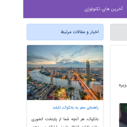
آخرین های تکنولوژی
اخبار و مقالات مرتبط
 صدف موسوم به سن ژاک Saint-JACQUES در جزیره
راهنمای سفر به بانکوک، تایلند
بانکوک، هر آنچه شما از پایتخت کشوری
مانند تایلند انتظار دارید را ارائه می دهد.