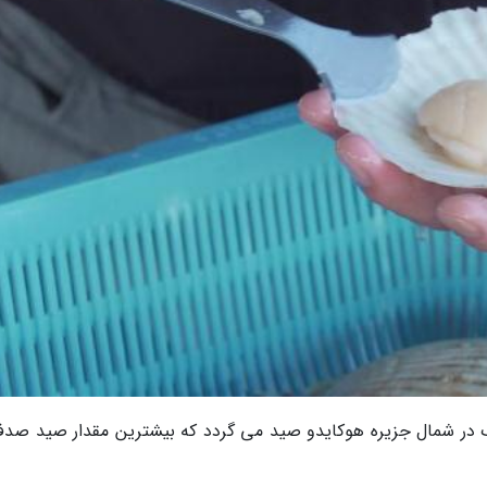
 10 الی 40 تن صدف سن ژاک در شمال جزیره هوکایدو صید می گردد که بیشترین مقدار صید ص