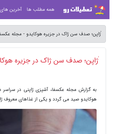
همه مطلب ها
آخرین های
ٰژاپن؛ صدف سن ژاک در جزیره هوکایدو - مجله عکسف
ٰژاپن؛ صدف سن ژاک در جزیره هوکا
هوکایدو صید می گردد و یکی از غذاهای معروف ژا