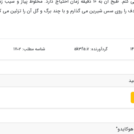
زمینی شیرین و زعفران سس مخصوص را آماده می کنم. طبخ آن به 10 دقیقه زمان احتیاج دارد. مخلوط پیاز و س
را روی سس شیرین می گذارم و با چند برگ و گل آن را تزئین می کن
گردآورنده:
ak3fa.ir
شناسه مطلب: 1702
ید
هوکایدو"