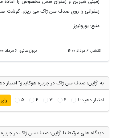
زعفرانی را روی صدف سن ژاک می ریزم. گوشت صدف 
منبع: یورونیوز
انتشار:
6 مرداد 1400
بروزرسانی:
6 مرداد 1400
به "ٰژاپن؛ صدف سن ژاک در جزیره هوکایدو" امتیاز ده
امتیاز دهید:
1
2
3
4
5
رای
دیدگاه های مرتبط با "ٰژاپن؛ صدف سن ژاک در جزیره 