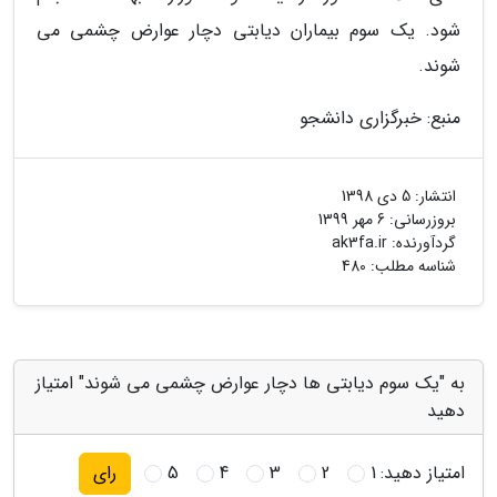
شود. یک سوم بیماران دیابتی دچار عوارض چشمی می
شوند.
منبع: خبرگزاری دانشجو
انتشار:
5 دی 1398
بروزرسانی:
6 مهر 1399
گردآورنده:
ak3fa.ir
شناسه مطلب: 480
به "یک سوم دیابتی ها دچار عوارض چشمی می شوند" امتیاز
دهید
امتیاز دهید:
1
2
3
4
5
رای