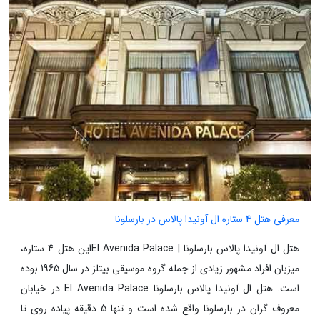
معرفی هتل 4 ستاره ال آونیدا پالاس در بارسلونا
هتل ال آونیدا پالاس بارسلونا | El Avenida Palaceاین هتل 4 ستاره،
میزبان افراد مشهور زیادی از جمله گروه موسیقی بیتلز در سال 1965 بوده
است. هتل ال آونیدا پالاس بارسلونا El Avenida Palace در خیابان
معروف گران در بارسلونا واقع شده است و تنها 5 دقیقه پیاده روی تا