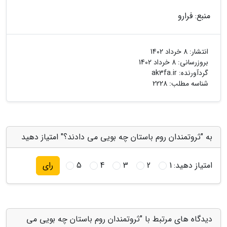
منبع: فرارو
انتشار:
8 خرداد 1402
بروزرسانی:
8 خرداد 1402
گردآورنده:
ak3fa.ir
شناسه مطلب: 2228
به "ثروتمندان روم باستان چه بویی می دادند؟" امتیاز دهید
امتیاز دهید:
1
2
3
4
5
رای
دیدگاه های مرتبط با "ثروتمندان روم باستان چه بویی می