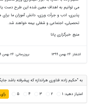
می توانیم به اهداف معین شده این طرح دست یابی
پذیری، ادب و جرأت ورزی، دانش آموزان ما برای
تحصیلی، اجتماعی و شغلی بیمه خواهند شد.
منبع: خبرگزاری پانا
انتشار:
26 بهمن 1399
بروزرسانی:
26 بهمن 1399
به "حکیم زاده: فناوری هراندازه که پیشرفته باشد جا
امتیاز دهید:
1
2
3
4
5
رای