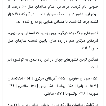
جنوبی نام گرفت. براساس اعلام سازمان ملل 60 درصد از
مردم این کشور در پی جنگ خونبار داخلی در آن که 400 هزار
کشته برجا گذاشت، با مسائل غذایی رو به رو شده اند.
کشورهای جنگ زده دیگری چون یمن، افغانستان و جمهوری
آفریقای مرکزی هم در رده های پایین لیست سازمان ملل
جای گرفتند.
غمگین ترین کشورهای جهان در این رده بندی به توضیح زیر
است:
156- سودان جنوبی | 155- آفریقای مرکزی | 154- افغانستان
| 153- تانزانیا | 152- روآندا | 151- یمن | 150- مالاوی | 149-
سوریه | 148- بوتسوانا | 147- هایتی
در گزارش سازمان ملل که در روز جهانی شادی برابر با 20 ماه