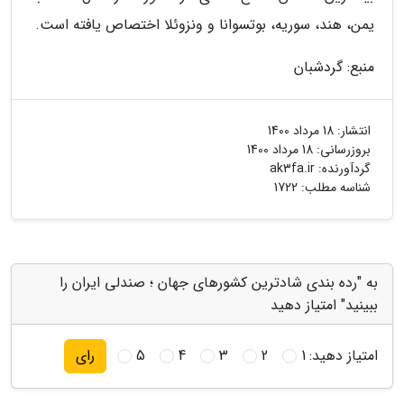
یمن، هند، سوریه، بوتسوانا و ونزوئلا اختصاص یافته است.
منبع: گردشبان
انتشار:
18 مرداد 1400
بروزرسانی:
18 مرداد 1400
گردآورنده:
ak3fa.ir
شناسه مطلب: 1722
به "رده بندی شادترین کشورهای جهان ؛ صندلی ایران را
ببینید" امتیاز دهید
امتیاز دهید:
1
2
3
4
5
رای