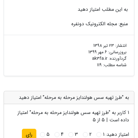
به این مطلب امتیاز دهید
منبع: مجله الکترونیک دونفره
انتشار:
23 تیر 1398
بروزرسانی:
6 مهر 1399
گردآورنده:
ak3fa.ir
شناسه مطلب: 119
به "طرز تهیه سس هولندایز مرحله به مرحله" امتیاز دهید
1
کاربر به "
طرز تهیه سس هولندایز مرحله به مرحله
" امتیاز
داده است |
5
از 5
امتیاز دهید:
1
2
3
4
5
رای