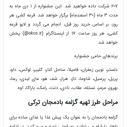
207 شرکت داده خواهید شد. این جشنواره از 1 دی ماه به
مدت 3 ماه (30 اسفندماه) برگزار خواهد شد. قرعه کشی هر
روز، بر اساس خرید روز قبل، انجام می گردد و لایو قرعه
کشی، هر روز ساعت 17 از اینستاگرام (okcs.ir@) پخش
خواهد شد.
برندهای حامی جشنواره:
دلستر، نوین زعفران، فامیلا، ساحل کنار، کلییر، لوکس، داو،
پریل، پرسیل، شاوما، تاژ، هراز، شف هو، مای لیدی، رعنا،
بهروز، مزمز، نستله، عقاب، نادی، دنت، رامک، باراکا، اوه.
مراحل طرز تهیه گزلمه بادمجان ترکی
گزلمه بادمجان را به عنوان یک پیش غذا یا غذای ساده برای
ناهار یا شام می توانید به راحتی تهیه و سرو کنید. در ادامه